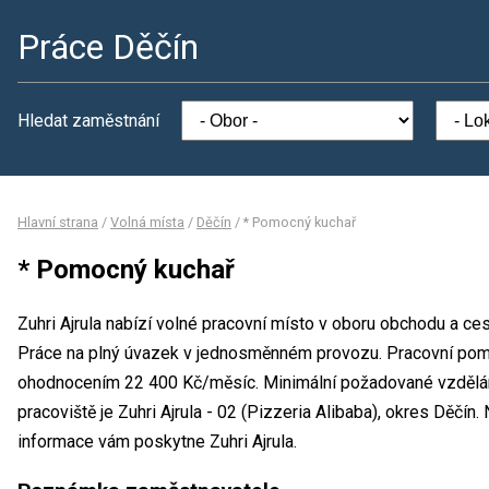
Práce Děčín
Hledat zaměstnání
Hlavní strana
/
Volná místa
/
Děčín
/
* Pomocný kuchař
* Pomocný kuchař
Zuhri Ajrula nabízí volné pracovní místo v oboru obchodu a ce
Práce na plný úvazek v jednosměnném provozu. Pracovní pomě
ohodnocením 22 400 Kč/měsíc. Minimální požadované vzdělání
pracoviště je Zuhri Ajrula - 02 (Pizzeria Alibaba), okres Děčín
informace vám poskytne Zuhri Ajrula.