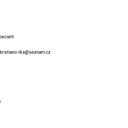
ecialit
l: kristiano-rks@seznam.cz
k