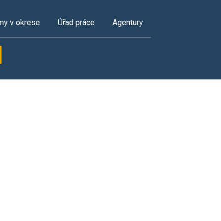
my v okrese
Úřad práce
Agentury