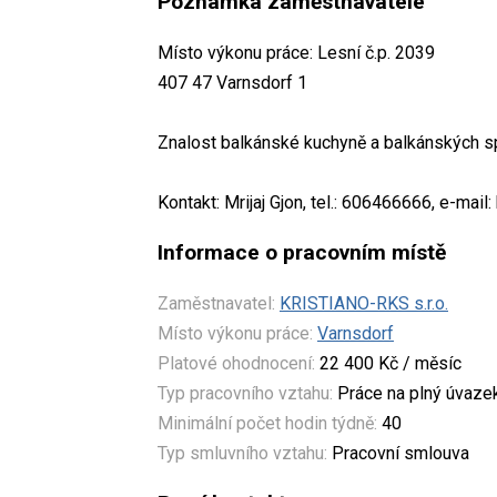
Poznámka zaměstnavatele
Místo výkonu práce: Lesní č.p. 2039
407 47 Varnsdorf 1
Znalost balkánské kuchyně a balkánských sp
Kontakt: Mrijaj Gjon, tel.: 606466666, e-mai
Informace o pracovním místě
Zaměstnavatel:
KRISTIANO-RKS s.r.o.
Místo výkonu práce:
Varnsdorf
Platové ohodnocení:
22 400 Kč / měsíc
Typ pracovního vztahu:
Práce na plný úvaze
Minimální počet hodin týdně:
40
Typ smluvního vztahu:
Pracovní smlouva