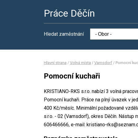
Práce Děčín
Hledat zaměstnání
Hlavní strana
/
Volná místa
/
Varnsdorf
/
Pomocní kuc
Pomocní kuchaři
KRISTIANO-RKS s.r.o. nabízí 3 volná pracov
Pomocní kuchaři. Práce na plný úvazek v 
400 Kč/měsíc. Minimální požadované vzdělá
s.r.o. - 02 (Varnsdorf), okres Děčín. Nástup 
606466666, e-mail: kristiano-rks@seznam.c