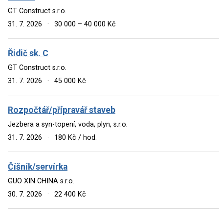
GT Construct s.r.o.
31. 7. 2026
·
30 000 – 40 000 Kč
Řidič sk. C
GT Construct s.r.o.
31. 7. 2026
·
45 000 Kč
Rozpočtář/přípravář staveb
Jezbera a syn-topení, voda, plyn, s.r.o.
31. 7. 2026
·
180 Kč / hod.
Číšník/servírka
GUO XIN CHINA s.r.o.
30. 7. 2026
·
22 400 Kč