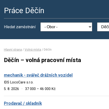
Práce Děčín
Hledat zaměstnání
Hlavní strana
/
Volná místa
/
Děčín
Děčín – volná pracovní místa
mechanik - svářeč drážních vozidel
IDS LocoCare s.r.o.
5. 8. 2026
·
37 000 – 46 000 Kč
Prodavač / skladník