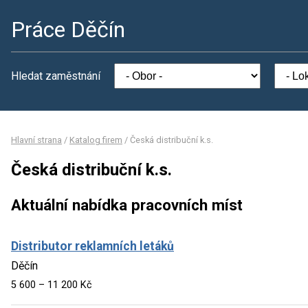
Práce Děčín
Hledat zaměstnání
Hlavní strana
/
Katalog firem
/
Česká distribuční k.s.
Česká distribuční k.s.
Aktuální nabídka pracovních míst
Distributor reklamních letáků
Děčín
5 600 – 11 200 Kč