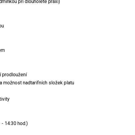
dmínkou při dlouholeté praxi)
ou
tem
í prodloužení
 a možnost nadtarifních složek platu
ivity
 - 14:30 hod.)