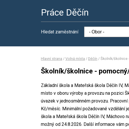
Práce Děčín
Hledat zaměstnání
Hlavní strana
/
Volná místa
/
Děčín
/
Školník/školnice
Školník/školnice - pomocný
Základní škola a Mateřská škola Děčín IV, 
místo v oboru výroby a provozu na pozici Š
úvazek v jednosměnném provozu. Pracovní 
Kč/měsíc. Minimální požadované vzdělání je
škola a Mateřská škola Děčín IV, Máchovo ná
možný od 24.8.2026. Další informace vám po