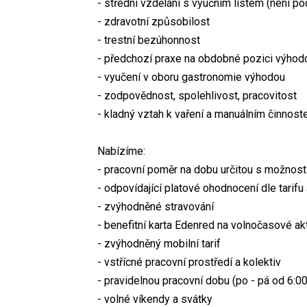
- střední vzdělání s výučním listem (není po
- zdravotní způsobilost
- trestní bezúhonnost
- předchozí praxe na obdobné pozici výhod
- vyučení v oboru gastronomie výhodou
- zodpovědnost, spolehlivost, pracovitost
- kladný vztah k vaření a manuálním činnos
Nabízíme:
- pracovní poměr na dobu určitou s možnost
- odpovídající platové ohodnocení dle tarifu
- zvýhodněné stravování
- benefitní karta Edenred na volnočasové akt
- zvýhodněný mobilní tarif
- vstřícné pracovní prostředí a kolektiv
- pravidelnou pracovní dobu (po - pá od 6:00
- volné víkendy a svátky