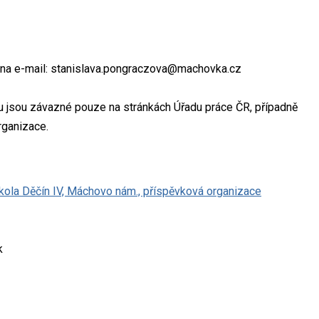
s na e-mail: stanislava.pongraczova@machovka.cz
tu jsou závazné pouze na stránkách Úřadu práce ČR, případně
rganizace.
kola Děčín IV, Máchovo nám., příspěvková organizace
k