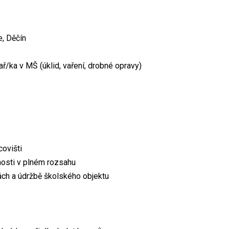
e, Děčín
/ka v MŠ (úklid, vaření, drobné opravy)
covišti
nosti v plném rozsahu
ách a údržbě školského objektu