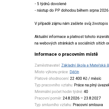
- 5 týdnů dovolené
- nástup do PP dohodou během srpna 2026
V případě zájmu nám zašlete svůj životopi
Aktuální informace a platnost tohoto inzerá
na webových stránkách a sociálních sítích o
Informace o pracovním místě
Zaměstnavatel:
Základní škola a Mateřská š
Místo výkonu práce:
Děčín
Platové ohodnocení:
22 400 Kč / měsíc
Typ pracovního vztahu:
Práce na plný úvaze
Minimální počet hodin týdně:
40
Pracovní poměr:
24.8.2026 – 23.8.2027
Typ smluvního vztahu:
Pracovní smlouva