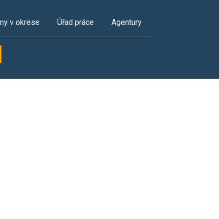
my v okrese
Úřad práce
Agentury