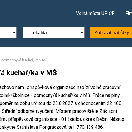
Volná místa ÚP ČR
Fir
Zobrazit nabídky
 - pomocný/á kuchař/ka v MŠ
/á kuchař/ka v MŠ
Máchovo nám., příspěvková organizace nabízí volné pracovní
kolník/školnice - pomocný/á kuchař/ka v MŠ. Práce na plný
poměr na dobu určitou do 23.8.2027 s ohodnocením 22 400
 Střední odborné (vyučen). Místem pracoviště je Základní
m., příspěvková organizace - 01 (sídlo), okres Děčín. Nástup
skytne Stanislava Pongráczová, tel.: 770 139 486.