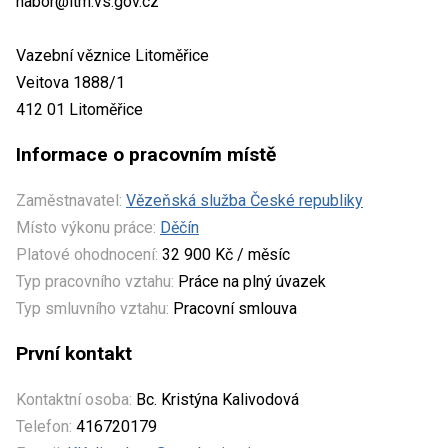
nabor@ltm.vs.gov.cz
Vazební věznice Litoměřice
Veitova 1888/1
412 01 Litoměřice
Informace o pracovním místě
Zaměstnavatel:
Vězeňská služba České republiky
Místo výkonu práce:
Děčín
Platové ohodnocení:
32 900 Kč / měsíc
Typ pracovního vztahu:
Práce na plný úvazek
Typ smluvního vztahu:
Pracovní smlouva
První kontakt
Kontaktní osoba:
Bc. Kristýna Kalivodová
Telefon:
416720179