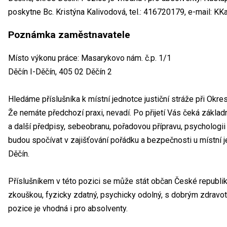
poskytne Bc. Kristýna Kalivodová, tel.: 416720179, e-mail: KK
Poznámka zaměstnavatele
Místo výkonu práce: Masarykovo nám. č.p. 1/1
Děčín I-Děčín, 405 02 Děčín 2
Hledáme příslušníka k místní jednotce justiční stráže při Okr
Že nemáte předchozí praxi, nevadí. Po přijetí Vás čeká základ
a další předpisy, sebeobranu, pořadovou přípravu, psychologii 
budou spočívat v zajišťování pořádku a bezpečnosti u místní j
Děčín.
Příslušníkem v této pozici se může stát občan České republiky
zkouškou, fyzicky zdatný, psychicky odolný, s dobrým zdravo
pozice je vhodná i pro absolventy.