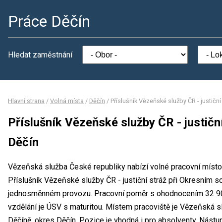
Práce Děčín
Hledat zaměstnání
Hlavní strana
/
Volná místa
/
Děčín
/
Příslušník Vězeňské služby ČR - justičn
Příslušník Vězeňské služby ČR - justičn
Děčín
Vězeňská služba České republiky nabízí volné pracovní místo 
Příslušník Vězeňské služby ČR - justiční stráž při Okresním s
jednosměnném provozu. Pracovní poměr s ohodnocením 32 9
vzdělání je ÚSV s maturitou. Místem pracoviště je Vězeňská s
Děčíně, okres Děčín. Pozice je vhodná i pro absolventy. Nást