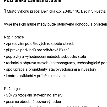
Poznámka zaměstnavatele
[] Místo výkonu práce: Dělnická č.p. 2040/110, Děčín VI-Letná
Výše měsíční hrubé mzdy bude stanovena dohodou s ohledem 
Náplň práce:
• zpracování položkových rozpočtů staveb
• příprava podkladů pro výběrová řízení
• poptávky a vyhodnocení nabídek subdodavatelů
• technická příprava staveb (harmonogramy, technologické po
• spolupráce s projektanty, stavbyvedoucími a investory
• kontrola nákladů v průběhu realizace
Požadujeme:
• SŠ/VŠ vzdělání stavebního směru
• praxi na obdobné pozici výhodou