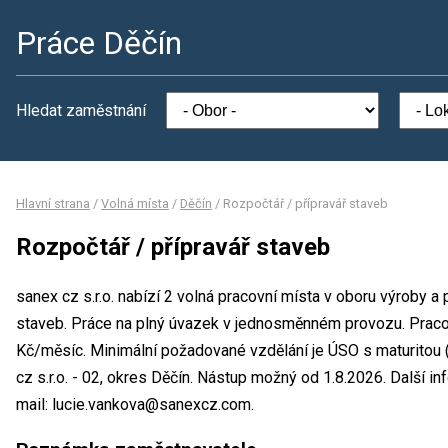
Práce Děčín
Hledat zaměstnání
Hlavní strana
/
Volná místa
/
Děčín
/
Rozpočtář / přípravář staveb
Rozpočtář / přípravář staveb
sanex cz s.r.o. nabízí 2 volná pracovní místa v oboru výroby a
staveb. Práce na plný úvazek v jednosměnném provozu. Prac
Kč/měsíc. Minimální požadované vzdělání je ÚSO s maturitou 
cz s.r.o. - 02, okres Děčín. Nástup možný od 1.8.2026. Další 
mail: lucie.vankova@sanexcz.com.