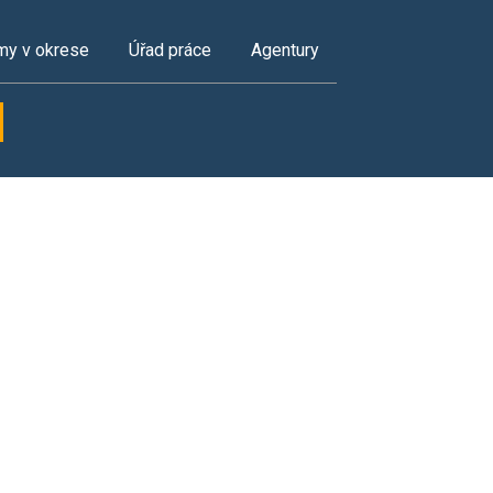
my v okrese
Úřad práce
Agentury