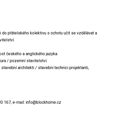
o přátelského kolektivu s ochotu učit se vzdělávat a
itelství.
ost českého a anglického jazyka.
ura / pozemní stavitelství.
stavební architekti / stavební technici projektanti,
480 167, e-mail: info@blockhome.cz