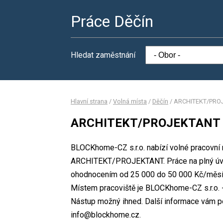
Práce Děčín
Hledat zaměstnání
Hlavní strana
/
Volná místa
/
Děčín
/
ARCHITEKT/PRO
ARCHITEKT/PROJEKTANT
BLOCKhome-CZ s.r.o. nabízí volné pracovní 
ARCHITEKT/PROJEKTANT. Práce na plný úv
ohodnocením od 25 000 do 50 000 Kč/měsíc.
Místem pracoviště je BLOCKhome-CZ s.r.o. - 
Nástup možný ihned. Další informace vám pos
info@blockhome.cz.