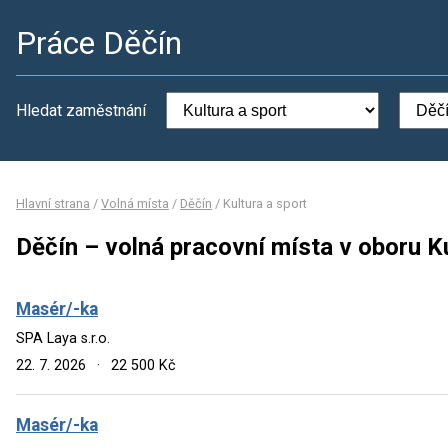
Práce Děčín
Hledat zaměstnání
Hlavní strana
/
Volná místa
/
Děčín
/
Kultura a sport
Děčín – volná pracovní místa v oboru Ku
Masér/-ka
SPA Laya s.r.o.
22. 7. 2026
·
22 500 Kč
Masér/-ka