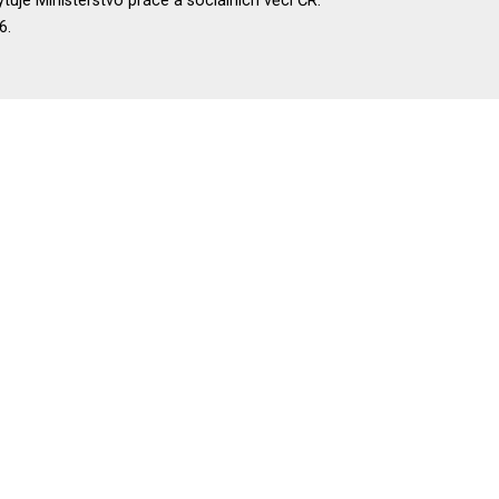
uje Ministerstvo práce a sociálních věcí ČR.
6.