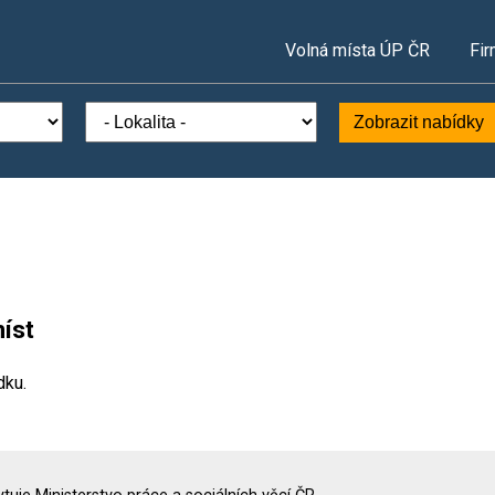
Volná místa ÚP ČR
Fir
Zobrazit nabídky
íst
dku.