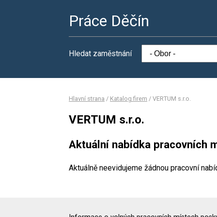
Práce Děčín
Hledat zaměstnání
Hlavní strana
/
Katalog firem
/
VERTUM s.r.o.
VERTUM s.r.o.
Aktuální nabídka pracovních m
Aktuálně neevidujeme žádnou pracovní nabí