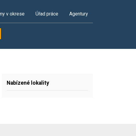
my v okrese
Úřad práce
Agentury
Nabízené lokality