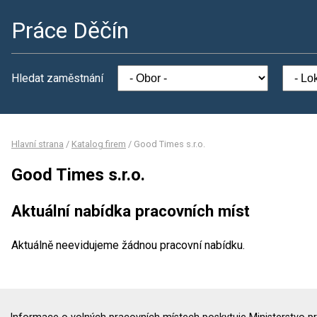
Práce Děčín
Hledat zaměstnání
Hlavní strana
/
Katalog firem
/
Good Times s.r.o.
Good Times s.r.o.
Aktuální nabídka pracovních míst
Aktuálně neevidujeme žádnou pracovní nabídku.