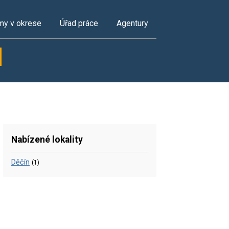
my v okrese
Úřad práce
Agentury
Nabízené lokality
Děčín
(1)