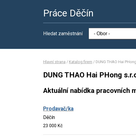
Práce Děčín
Hledat zaměstnání
Hlavní strana
/
Katalog firem
/
DUNG THAO Hai PHong 
DUNG THAO Hai PHong s.r.o
Aktuální nabídka pracovních m
Prodavač/ka
Děčín
23 000 Kč