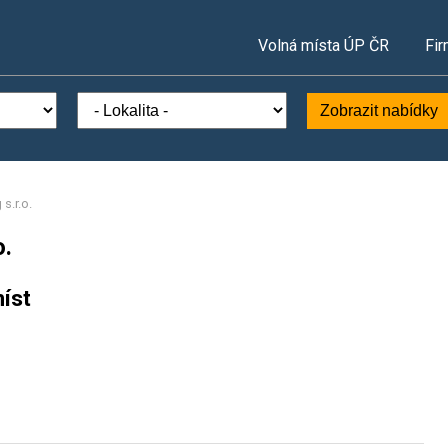
Volná místa ÚP ČR
Fir
Zobrazit nabídky
s.r.o.
.
íst