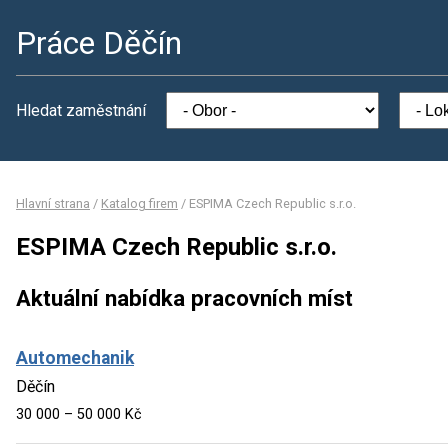
Práce Děčín
Hledat zaměstnání
Hlavní strana
/
Katalog firem
/
ESPIMA Czech Republic s.r.o.
ESPIMA Czech Republic s.r.o.
Aktuální nabídka pracovních míst
Automechanik
Děčín
30 000 – 50 000 Kč