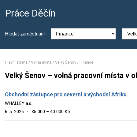
Práce Děčín
Hledat zaměstnání
Hlavní strana
/
Volná místa
/
Velký Šenov
/
Finance
Velký Šenov – volná pracovní místa v o
Obchodní zástupce pro severní a východní Afriku
WHALLEY a.s.
6. 5. 2026
·
35 000 – 40 000 Kč