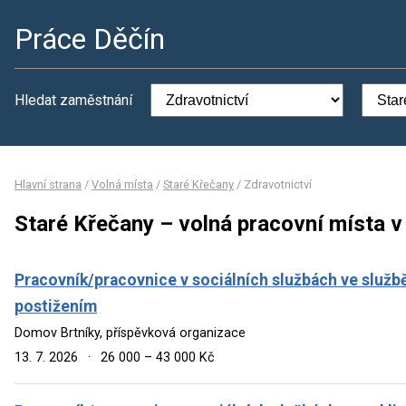
Práce Děčín
Hledat zaměstnání
Hlavní strana
/
Volná místa
/
Staré Křečany
/
Zdravotnictví
Staré Křečany – volná pracovní místa v
Pracovník/pracovnice v sociálních službách ve služ
postižením
Domov Brtníky, příspěvková organizace
13. 7. 2026
·
26 000 – 43 000 Kč