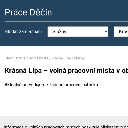
Práce Děčín
Hledat zaměstnání
Hlavní strana
/
Volná místa
/
Krásná Lípa
/
Služby
Krásná Lípa – volná pracovní místa v o
Aktuálně neevidujeme žádnou pracovní nabídku.
Informace o volných pracovních místech poskytuje Ministerstvo pr