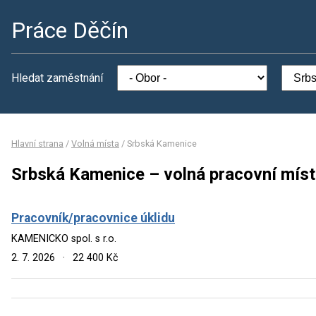
Práce Děčín
Hledat zaměstnání
Hlavní strana
/
Volná místa
/
Srbská Kamenice
Srbská Kamenice – volná pracovní mís
Pracovník/pracovnice úklidu
KAMENICKO spol. s r.o.
2. 7. 2026
·
22 400 Kč