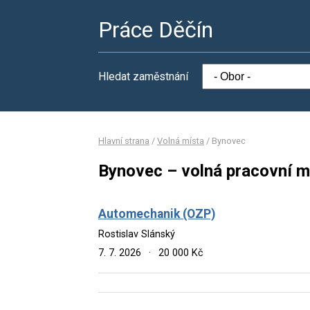
Práce Děčín
Hledat zaměstnání
Hlavní strana
/
Volná místa
/
Bynovec
Bynovec – volná pracovní m
Automechanik (OZP)
Rostislav Slánský
7. 7. 2026
·
20 000 Kč