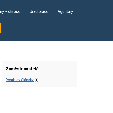
my v okrese
Úřad práce
Agentury
Zaměstnavatelé
Rostislav Slánský
(1)