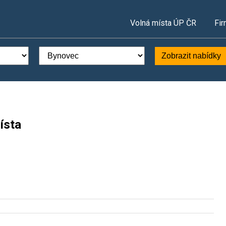
Volná místa ÚP ČR
Fir
Zobrazit nabídky
ísta