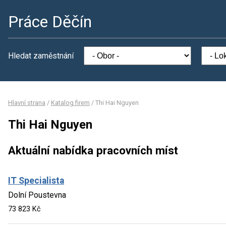
Práce Děčín
Hledat zaměstnání
Hlavní strana
/
Katalog firem
/
Thi Hai Nguyen
Thi Hai Nguyen
Aktuální nabídka pracovních míst
IT Specialista
Dolní Poustevna
73 823 Kč