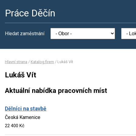
Práce Děčín
Hledat zaměstnání
Hlavní strana
/
Katalog firem
/
Lukáš Vít
Lukáš Vít
Aktuální nabídka pracovních míst
Dělníci na stavbě
Česká Kamenice
22 400 Kč