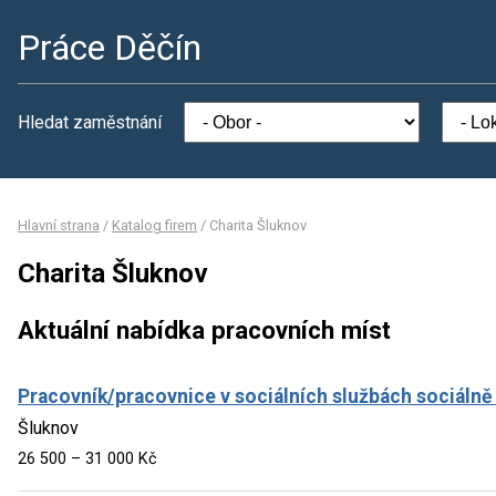
Práce Děčín
Hledat zaměstnání
Hlavní strana
/
Katalog firem
/
Charita Šluknov
Charita Šluknov
Aktuální nabídka pracovních míst
Pracovník/pracovnice v sociálních službách sociálně 
Šluknov
26 500 – 31 000 Kč