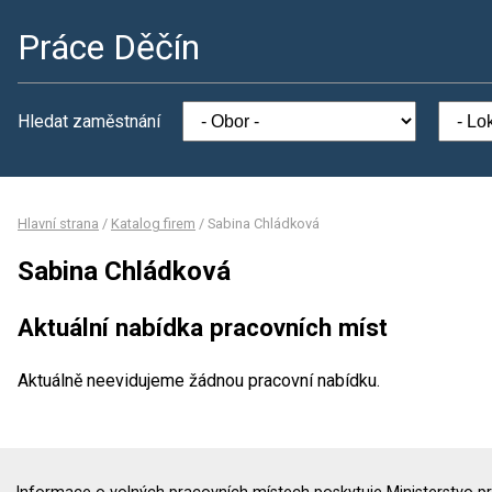
Práce Děčín
Hledat zaměstnání
Hlavní strana
/
Katalog firem
/
Sabina Chládková
Sabina Chládková
Aktuální nabídka pracovních míst
Aktuálně neevidujeme žádnou pracovní nabídku.