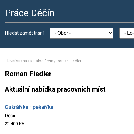
Práce Děčín
Hledat zaměstnání
Hlavní strana
/
Katalog firem
/
Roman Fiedler
Roman Fiedler
Aktuální nabídka pracovních míst
Cukrář/ka - pekař/ka
Děčín
22 400 Kč