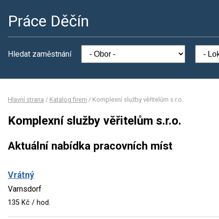
Práce Děčín
Hledat zaměstnání
Hlavní strana
/
Katalog firem
/
Komplexní služby věřitelům s.r.o.
Komplexní služby věřitelům s.r.o.
Aktuální nabídka pracovních míst
Vrátný
Varnsdorf
135 Kč / hod.