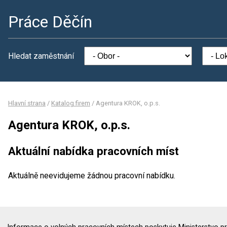
Práce Děčín
Hledat zaměstnání
Hlavní strana
/
Katalog firem
/
Agentura KROK, o.p.s.
Agentura KROK, o.p.s.
Aktuální nabídka pracovních míst
Aktuálně neevidujeme žádnou pracovní nabídku.