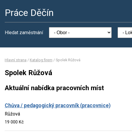
Práce Děčín
Hledat zaměstnání
Hlavní strana
/
Katalog firem
/
Spolek Růžová
Spolek Růžová
Aktuální nabídka pracovních míst
Chůva / pedagogický pracovník (pracovnice)
Růžová
19 000 Kč