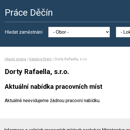
Práce Děčín
Hledat zaměstnání
Hlavní strana
/
Katalog firem
/
Dorty Rafaella, s.r.o.
Dorty Rafaella, s.r.o.
Aktuální nabídka pracovních míst
Aktuálně neevidujeme žádnou pracovní nabídku.